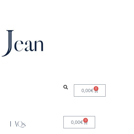
0
0,00
€
0
0,00
€
FAQs