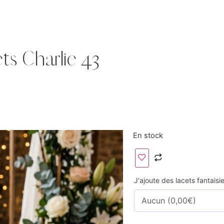
ts Charlie 43
En stock
J'ajoute des lacets fantais