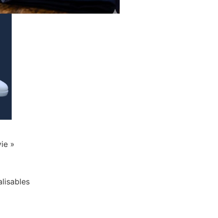
vie »
alisables