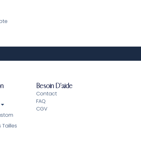
pte
on
Besoin D'aide
Contact
FAQ
CGV
ustom
Tailles